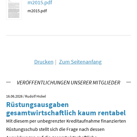
m2015.pdf
MATERIALIEN ZUR SOMMERSCHULE
m2015.pdf
MEMO-FORUM
SOMMERSCHULE
SOMMERSCHULE 2025
Drucken
Zum Seitenanfang
SOMMERSCHULE 2024
SOMMERSCHULE 2023
VERÖFFENTLICHUNGEN UNSERER MITGLIEDER
SOMMERSCHULE 2022
16.06.2026
/ Rudolf Hickel
23.
Rüstungsausgaben
V
SOMMERSCHULE 2021
gesamtwirtschaftlich kaum rentabel
z
Mit diesem per unbegrenzter Kreditaufnahme finanzierten
We
SOMMERSCHULE 2020
Rüstungsschub stellt sich die Frage nach dessen
ne
SOMMERSCHULE 2019