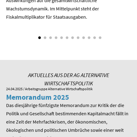
Der
Auswirkungen auf die gesamtwirtschaftli­che
Wachstumsdynamik. Im Mittelpunkt steht der
SOMMERSCHULE 2018
Fiskalmultiplikator für Staatsausgaben.
SOMMERSCHULE 2017
SOMMERSCHULE 2016
SOMMERSCHULE 2015
SOMMERSCHULE 2014
AKTUELLES AUS DER AG ALTERNATIVE
WIRTSCHAFTSPOLITIK
SOMMERSCHULE 2013
24.04.2025
/ Arbeitsgruppe Alternative Wirtschaftspolitik
01.
Memorandum 2025
M
SOMMERSCHULE 2012
Das diesjährige fünfzigste Memorandum zur Kritik der die
Im
SOMMERSCHULE 2011
 am
Politik und Gesellschaft bestimmenden Kapitalmacht fällt in
Pr
eine Zeit der Mehrfachkrisen, der ökonomischen,
be
SOMMERSCHULE 2010
ökologischen und politischen Umbrüche sowie einer weit
St