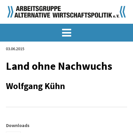
MEMO-ARCHIV
SONDERMEMORANDEN
03.06.2015
MEMO-OSTDEUTSCHLAND
Land ohne Nachwuchs
KLASSIKER
Wolfgang Kühn
SONDERVERÖFFENTLICHUNGEN
LANGFASSUNGEN ZU DEN MEMORANDEN
MATERIALIEN
Downloads
MATERIALIEN ZU DEN MEMORANDEN