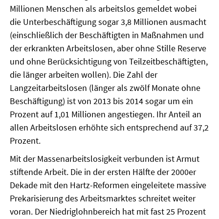
Millionen Menschen als arbeitslos gemeldet wobei
SOMMERSCHULE 2018
die Unterbeschäftigung sogar 3,8 Millionen ausmacht
(einschließlich der Beschäftigten in Maßnahmen und
SOMMERSCHULE 2017
der erkrankten Arbeitslosen, aber ohne Stille Reserve
und ohne Berücksichtigung von Teilzeitbeschäftigten,
SOMMERSCHULE 2016
die länger arbeiten wollen). Die Zahl der
Langzeitarbeitslosen (länger als zwölf Monate ohne
SOMMERSCHULE 2015
Beschäftigung) ist von 2013 bis 2014 sogar um ein
SOMMERSCHULE 2014
Prozent auf 1,01 Millionen angestiegen. Ihr Anteil an
allen Arbeitslosen erhöhte sich entsprechend auf 37,2
SOMMERSCHULE 2013
Prozent.
SOMMERSCHULE 2012
Mit der Massenarbeitslosigkeit verbunden ist Armut
stiftende Arbeit. Die in der ersten Hälfte der 2000er
SOMMERSCHULE 2011
Dekade mit den Hartz-Reformen eingeleitete massive
Prekarisierung des Arbeitsmarktes schreitet weiter
SOMMERSCHULE 2010
voran. Der Niedriglohnbereich hat mit fast 25 Prozent