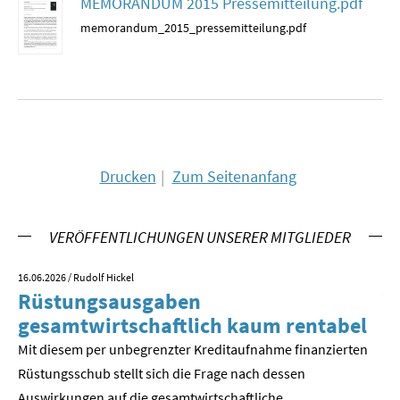
MEMORANDUM 2015 Pressemitteilung.pdf
memorandum_2015_pressemitteilung.pdf
Drucken
Zum Seitenanfang
VERÖFFENTLICHUNGEN UNSERER MITGLIEDER
16.06.2026
/ Rudolf Hickel
23.
Rüstungsausgaben
V
gesamtwirtschaftlich kaum rentabel
z
Mit diesem per unbegrenzter Kreditaufnahme finanzierten
We
Rüstungsschub stellt sich die Frage nach dessen
ne
Der
Auswirkungen auf die gesamtwirtschaftli­che