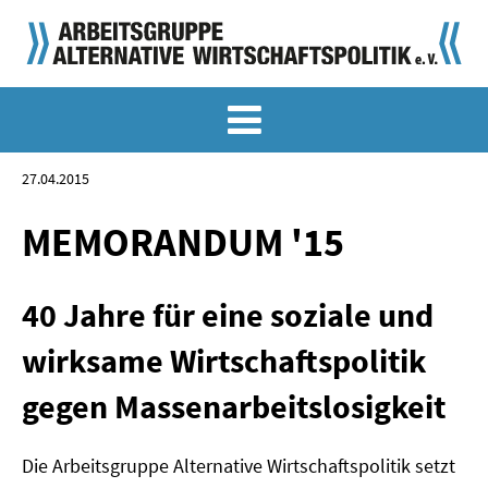
MEMO-ARCHIV
SONDERMEMORANDEN
27.04.2015
MEMO-OSTDEUTSCHLAND
MEMORANDUM '15
KLASSIKER
40 Jahre für eine soziale und
SONDERVERÖFFENTLICHUNGEN
wirksame Wirtschaftspolitik
LANGFASSUNGEN ZU DEN MEMORANDEN
gegen Massenarbeitslosigkeit
MATERIALIEN
Die Arbeitsgruppe Alternative Wirtschaftspolitik setzt
MATERIALIEN ZU DEN MEMORANDEN