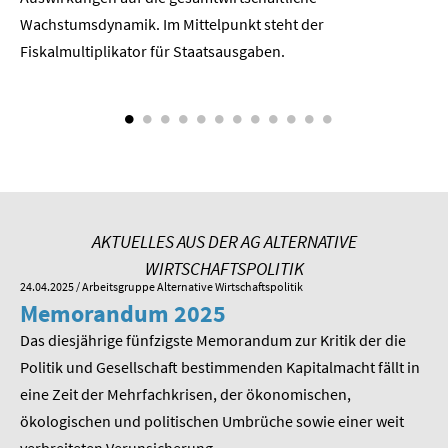
Wachstumsdynamik. Im Mittelpunkt steht der
Fiskalmultiplikator für Staatsausgaben.
AKTUELLES AUS DER AG ALTERNATIVE
WIRTSCHAFTSPOLITIK
24.04.2025
/ Arbeitsgruppe Alternative Wirtschaftspolitik
01.
Memorandum 2025
M
Das diesjährige fünfzigste Memorandum zur Kritik der die
Im
 am
Politik und Gesellschaft bestimmenden Kapitalmacht fällt in
Pr
eine Zeit der Mehrfachkrisen, der ökonomischen,
be
ökologischen und politischen Umbrüche sowie einer weit
St
nd
verbreiteten Verunsicherung.