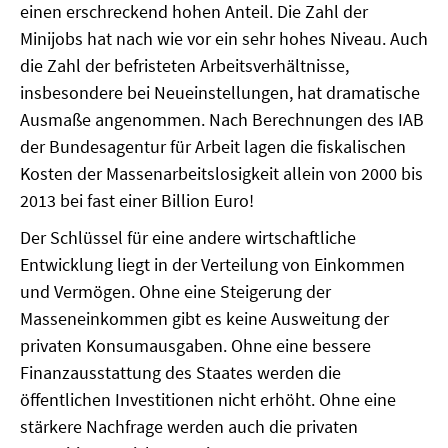
SOMMERSCHULE 2009
einen erschreckend hohen Anteil. Die Zahl der
Minijobs hat nach wie vor ein sehr hohes Niveau. Auch
SOMMERSCHULE 2008
die Zahl der befristeten Arbeitsverhältnisse,
insbesondere bei Neueinstellungen, hat dramatische
SOMMERSCHULE 2007
Ausmaße angenommen. Nach Berechnungen des IAB
der Bundesagentur für Arbeit lagen die fiskalischen
Über uns
Kosten der Massenarbeitslosigkeit allein von 2000 bis
Kontakt
2013 bei fast einer Billion Euro!
Der Schlüssel für eine andere wirtschaftliche
Termine
Entwicklung liegt in der Verteilung von Einkommen
Newsletter
und Vermögen. Ohne eine Steigerung der
Masseneinkommen gibt es keine Ausweitung der
Suche
privaten Konsumausgaben. Ohne eine bessere
Finanzausstattung des Staates werden die
Presse
öffentlichen Investitionen nicht erhöht. Ohne eine
stärkere Nachfrage werden auch die privaten
Veröffentlichungen unserer Mitglieder