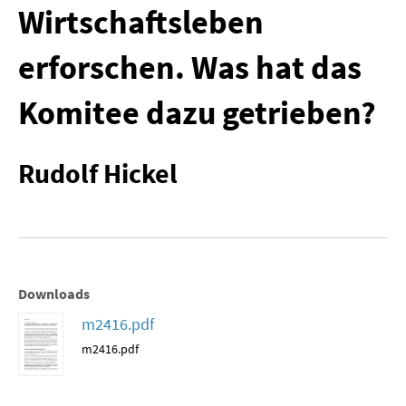
Wirtschaftsleben
MATERIALIEN ZUR SOMMERSCHULE
erforschen. Was hat das
MEMO-FORUM
Komitee dazu getrieben?
SOMMERSCHULE
SOMMERSCHULE 2025
Rudolf Hickel
SOMMERSCHULE 2024
SOMMERSCHULE 2023
SOMMERSCHULE 2022
Downloads
SOMMERSCHULE 2021
m2416.pdf
m2416.pdf
SOMMERSCHULE 2020
SOMMERSCHULE 2019