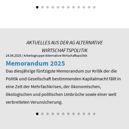
SOMMERSCHULE 2009
SOMMERSCHULE 2008
SOMMERSCHULE 2007
AKTUELLES AUS DER AG ALTERNATIVE
Über uns
WIRTSCHAFTSPOLITIK
24.04.2025
/ Arbeitsgruppe Alternative Wirtschaftspolitik
01.
Kontakt
Memorandum 2025
M
Termine
Das diesjährige fünfzigste Memorandum zur Kritik der die
Im
 am
Politik und Gesellschaft bestimmenden Kapitalmacht fällt in
Pr
Newsletter
eine Zeit der Mehrfachkrisen, der ökonomischen,
be
ökologischen und politischen Umbrüche sowie einer weit
St
Suche
nd
verbreiteten Verunsicherung.
Presse
Veröffentlichungen unserer Mitglieder