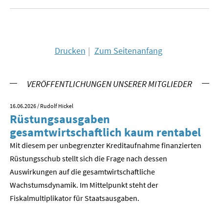
SOMMERSCHULE 2018
SOMMERSCHULE 2017
Drucken
Zum Seitenanfang
SOMMERSCHULE 2016
VERÖFFENTLICHUNGEN UNSERER MITGLIEDER
SOMMERSCHULE 2015
16.06.2026
/ Rudolf Hickel
23.
SOMMERSCHULE 2014
Rüstungsausgaben
V
gesamtwirtschaftlich kaum rentabel
z
SOMMERSCHULE 2013
Mit diesem per unbegrenzter Kreditaufnahme finanzierten
We
SOMMERSCHULE 2012
Rüstungsschub stellt sich die Frage nach dessen
ne
Der
Auswirkungen auf die gesamtwirtschaftli­che
SOMMERSCHULE 2011
Wachstumsdynamik. Im Mittelpunkt steht der
Fiskalmultiplikator für Staatsausgaben.
SOMMERSCHULE 2010