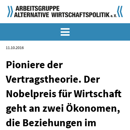
MEMO-ARCHIV
SONDERMEMORANDEN
11.10.2016
MEMO-OSTDEUTSCHLAND
Pioniere der
KLASSIKER
Vertragstheorie. Der
SONDERVERÖFFENTLICHUNGEN
Nobelpreis für Wirtschaft
LANGFASSUNGEN ZU DEN MEMORANDEN
geht an zwei Ökonomen,
MATERIALIEN
die Beziehungen im
MATERIALIEN ZU DEN MEMORANDEN