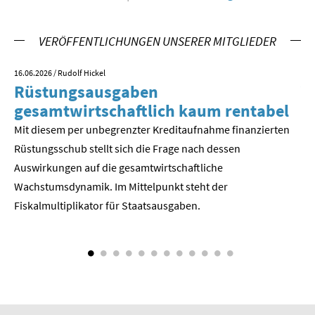
VERÖFFENTLICHUNGEN UNSERER MITGLIEDER
16.06.2026
/ Rudolf Hickel
23.
Rüstungsausgaben
V
gesamtwirtschaftlich kaum rentabel
z
Mit diesem per unbegrenzter Kreditaufnahme finanzierten
We
Rüstungsschub stellt sich die Frage nach dessen
ne
Der
Auswirkungen auf die gesamtwirtschaftli­che
Wachstumsdynamik. Im Mittelpunkt steht der
Fiskalmultiplikator für Staatsausgaben.