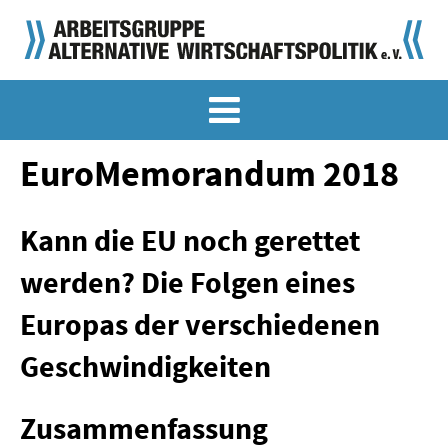
MEMO-ARCHIV
SONDERMEMORANDEN
EuroMemorandum 2018
MEMO-OSTDEUTSCHLAND
Kann die EU noch gerettet
KLASSIKER
werden? Die Folgen eines
SONDERVERÖFFENTLICHUNGEN
Europas der verschiedenen
LANGFASSUNGEN ZU DEN MEMORANDEN
Geschwindigkeiten
MATERIALIEN
Zusammenfassung
MATERIALIEN ZU DEN MEMORANDEN