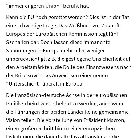
"immer engeren Union" beruht hat.
SOMMERSCHULE 2018
Kann die EU noch gerettet werden? Dies ist in der Tat
eine schwierige Frage. Das Weißbuch zur Zukunft
SOMMERSCHULE 2017
Europas der Europäischen Kommission legt fünf
SOMMERSCHULE 2016
Szenarien dar. Doch lassen diese immanente
Spannungen in Europa mehr oder weniger
SOMMERSCHULE 2015
unberücksichtigt, z.B. die gestiegene Unsicherheit auf
den Arbeitsmärkten, die Rolle des Finanzwesens nach
SOMMERSCHULE 2014
der Krise sowie das Anwachsen einer neuen
"Unterschicht" überall in Europa.
SOMMERSCHULE 2013
Die französisch-deutsche Achse in der europäischen
SOMMERSCHULE 2012
Politik scheint wiederbelebt zu werden, auch wenn
die Führungen der beiden Länder keine gemeinsame
SOMMERSCHULE 2011
Vision teilen. Die Vorstellung von Präsident Macron,
SOMMERSCHULE 2010
einen großen Schritt hin zu einer europäischen
Fiskalunion, die dauerhafte Fiskaltransfers in die