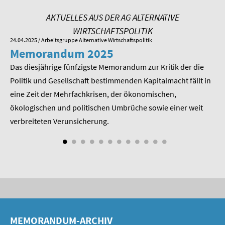
AKTUELLES AUS DER AG ALTERNATIVE
WIRTSCHAFTSPOLITIK
24.04.2025
/ Arbeitsgruppe Alternative Wirtschaftspolitik
01.
Memorandum 2025
M
Das diesjährige fünfzigste Memorandum zur Kritik der die
Im
 am
Politik und Gesellschaft bestimmenden Kapitalmacht fällt in
Pr
eine Zeit der Mehrfachkrisen, der ökonomischen,
be
ökologischen und politischen Umbrüche sowie einer weit
St
nd
verbreiteten Verunsicherung.
MEMORANDUM-ARCHIV