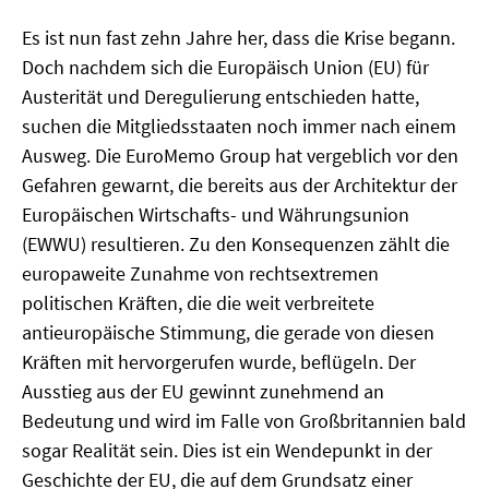
MATERIALIEN ZUR SOMMERSCHULE
Es ist nun fast zehn Jahre her, dass die Krise begann.
Doch nachdem sich die Europäisch Union (EU) für
MEMO-FORUM
Austerität und Deregulierung entschieden hatte,
suchen die Mitgliedsstaaten noch immer nach einem
SOMMERSCHULE
Ausweg. Die EuroMemo Group hat vergeblich vor den
SOMMERSCHULE 2025
Gefahren gewarnt, die bereits aus der Architektur der
Europäischen Wirtschafts- und Währungsunion
SOMMERSCHULE 2024
(EWWU) resultieren. Zu den Konsequenzen zählt die
europaweite Zunahme von rechtsextremen
SOMMERSCHULE 2023
politischen Kräften, die die weit verbreitete
antieuropäische Stimmung, die gerade von diesen
SOMMERSCHULE 2022
Kräften mit hervorgerufen wurde, beflügeln. Der
SOMMERSCHULE 2021
Ausstieg aus der EU gewinnt zunehmend an
Bedeutung und wird im Falle von Großbritannien bald
SOMMERSCHULE 2020
sogar Realität sein. Dies ist ein Wendepunkt in der
Geschichte der EU, die auf dem Grundsatz einer
SOMMERSCHULE 2019