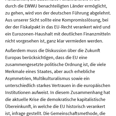
SOMMERSCHULE 2009
durch die EWWU benachteiligten Länder ermöglicht,
zu gehen, wird von der deutschen Führung abgelehnt.
SOMMERSCHULE 2008
Aus unserer Sicht sollte eine Kompromisslösung, bei
der der Fiskalpakt in das EU-Recht verankert wird und
SOMMERSCHULE 2007
ein Eurozonen-Haushalt mit deutlichen Finanzmitteln
Über uns
nicht vorgesehen ist, ganz klar vermieden werden.
Außerdem muss die Diskussion über die Zukunft
Kontakt
Europas berücksichtigen, dass die EU eine
Termine
zusammengesetzte politische Ordnung ist, die viele
Merkmale eines Staates, aber auch erhebliche
Newsletter
Asymmetrien, Multikulturalismus sowie ein
unterschiedlich starkes Vertrauen in die europäischen
Suche
Institutionen aufweist. In diesem Zusammenhang hat
Presse
die aktuelle Krise die demokratische kapitalistische
Übereinkunft, in welche die EU historisch verankert
Veröffentlichungen unserer Mitglieder
ist, infrage gestellt. Die Gemeinschaftsmethode, die