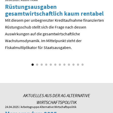
Rüstungsausgaben
V
SOMMERSCHULE 2018
gesamtwirtschaftlich kaum rentabel
z
Mit diesem per unbegrenzter Kreditaufnahme finanzierten
We
SOMMERSCHULE 2017
Rüstungsschub stellt sich die Frage nach dessen
ne
SOMMERSCHULE 2016
Der
Auswirkungen auf die gesamtwirtschaftli­che
Wachstumsdynamik. Im Mittelpunkt steht der
SOMMERSCHULE 2015
Fiskalmultiplikator für Staatsausgaben.
SOMMERSCHULE 2014
SOMMERSCHULE 2013
SOMMERSCHULE 2012
SOMMERSCHULE 2011
AKTUELLES AUS DER AG ALTERNATIVE
WIRTSCHAFTSPOLITIK
SOMMERSCHULE 2010
24.04.2025
/ Arbeitsgruppe Alternative Wirtschaftspolitik
01.