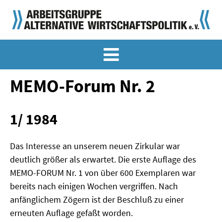
MEMO-ARCHIV
SONDERMEMORANDEN
MEMO-Forum Nr. 2
MEMO-OSTDEUTSCHLAND
1/ 1984
KLASSIKER
SONDERVERÖFFENTLICHUNGEN
Das Interesse an unserem neuen Zirkular war
deutlich größer als erwartet. Die erste Auflage des
LANGFASSUNGEN ZU DEN MEMORANDEN
MEMO-FORUM Nr. 1 von über 600 Exemplaren war
bereits nach einigen Wochen vergriffen. Nach
MATERIALIEN
anfänglichem Zögern ist der Beschluß zu einer
MATERIALIEN ZU DEN MEMORANDEN
erneuten Auflage gefaßt worden.