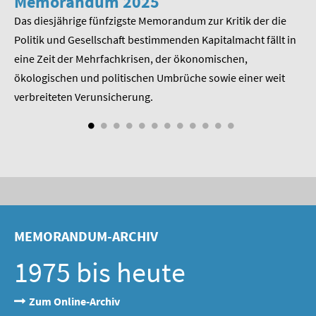
Memorandum 2025
M
SOMMERSCHULE 2009
Das diesjährige fünfzigste Memorandum zur Kritik der die
Im
 am
Politik und Gesellschaft bestimmenden Kapitalmacht fällt in
Pr
SOMMERSCHULE 2008
eine Zeit der Mehrfachkrisen, der ökonomischen,
be
SOMMERSCHULE 2007
ökologischen und politischen Umbrüche sowie einer weit
St
nd
verbreiteten Verunsicherung.
Über uns
Kontakt
Termine
Newsletter
MEMORANDUM-ARCHIV
Suche
1975 bis heute
Presse
Veröffentlichungen unserer Mitglieder
Zum Online-Archiv