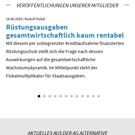
VERÖFFENTLICHUNGEN UNSERER MITGLIEDER
SOMMERSCHULE 2018
16.06.2026
/ Rudolf Hickel
23.
Rüstungsausgaben
V
SOMMERSCHULE 2017
gesamtwirtschaftlich kaum rentabel
z
SOMMERSCHULE 2016
Mit diesem per unbegrenzter Kreditaufnahme finanzierten
We
Rüstungsschub stellt sich die Frage nach dessen
ne
SOMMERSCHULE 2015
Der
Auswirkungen auf die gesamtwirtschaftli­che
Wachstumsdynamik. Im Mittelpunkt steht der
SOMMERSCHULE 2014
Fiskalmultiplikator für Staatsausgaben.
SOMMERSCHULE 2013
SOMMERSCHULE 2012
SOMMERSCHULE 2011
SOMMERSCHULE 2010
AKTUELLES AUS DER AG ALTERNATIVE