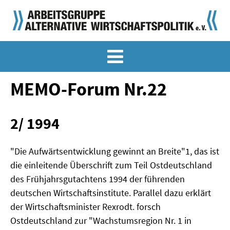
MEMO-ARCHIV
SONDERMEMORANDEN
MEMO-Forum Nr.22
MEMO-OSTDEUTSCHLAND
2/ 1994
KLASSIKER
SONDERVERÖFFENTLICHUNGEN
"Die Aufwärtsentwicklung gewinnt an Breite"1, das ist
die einleitende Überschrift zum Teil Ostdeutschland
LANGFASSUNGEN ZU DEN MEMORANDEN
des Frühjahrsgutachtens 1994 der führenden
deutschen Wirtschaftsinstitute. Parallel dazu erklärt
MATERIALIEN
der Wirtschaftsminister Rexrodt. forsch
MATERIALIEN ZU DEN MEMORANDEN
Ostdeutschland zur "Wachstumsregion Nr. 1 in