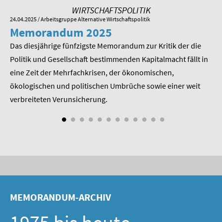
SOMMERSCHULE 2009
WIRTSCHAFTSPOLITIK
24.04.2025
/ Arbeitsgruppe Alternative Wirtschaftspolitik
01.
SOMMERSCHULE 2008
Memorandum 2025
M
Das diesjährige fünfzigste Memorandum zur Kritik der die
Im
SOMMERSCHULE 2007
 am
Politik und Gesellschaft bestimmenden Kapitalmacht fällt in
Pr
eine Zeit der Mehrfachkrisen, der ökonomischen,
be
Über uns
ökologischen und politischen Umbrüche sowie einer weit
St
Kontakt
nd
verbreiteten Verunsicherung.
Termine
Newsletter
Suche
Presse
MEMORANDUM-ARCHIV
Veröffentlichungen unserer Mitglieder