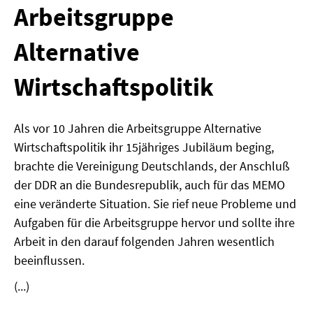
Arbeitsgruppe
MATERIALIEN ZUR SOMMERSCHULE
Alternative
MEMO-FORUM
Wirtschaftspolitik
SOMMERSCHULE
SOMMERSCHULE 2025
Als vor 10 Jahren die Arbeitsgruppe Alternative
Wirtschaftspolitik ihr 15jähriges Jubiläum beging,
SOMMERSCHULE 2024
brachte die Vereinigung Deutschlands, der Anschluß
SOMMERSCHULE 2023
der DDR an die Bundesrepublik, auch für das MEMO
eine veränderte Situation. Sie rief neue Probleme und
SOMMERSCHULE 2022
Aufgaben für die Arbeitsgruppe hervor und sollte ihre
Arbeit in den darauf folgenden Jahren wesentlich
SOMMERSCHULE 2021
beeinflussen.
SOMMERSCHULE 2020
(...)
SOMMERSCHULE 2019