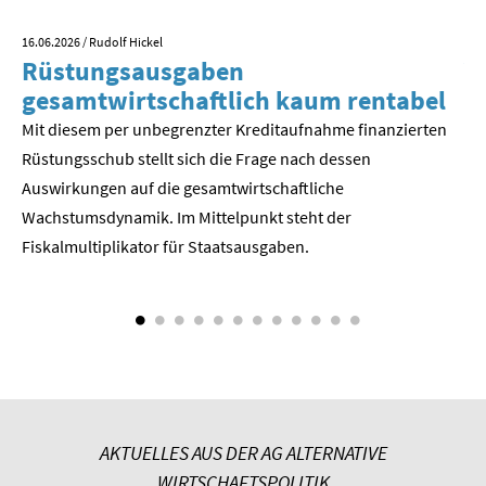
SOMMERSCHULE 2009
16.06.2026
/ Rudolf Hickel
23.
SOMMERSCHULE 2008
Rüstungsausgaben
V
gesamtwirtschaftlich kaum rentabel
z
SOMMERSCHULE 2007
Mit diesem per unbegrenzter Kreditaufnahme finanzierten
We
Rüstungsschub stellt sich die Frage nach dessen
ne
Über uns
Der
Auswirkungen auf die gesamtwirtschaftli­che
Kontakt
Wachstumsdynamik. Im Mittelpunkt steht der
Fiskalmultiplikator für Staatsausgaben.
Termine
Newsletter
Suche
Presse
AKTUELLES AUS DER AG ALTERNATIVE
Veröffentlichungen unserer Mitglieder
WIRTSCHAFTSPOLITIK