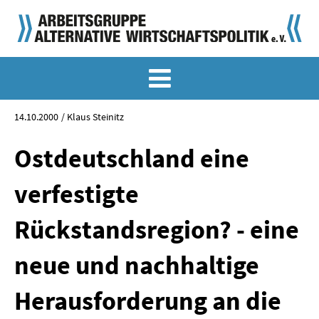
MEMO-ARCHIV
SONDERMEMORANDEN
14.10.2000
Klaus Steinitz
MEMO-OSTDEUTSCHLAND
Ostdeutschland eine
KLASSIKER
verfestigte
SONDERVERÖFFENTLICHUNGEN
Rückstandsregion? - eine
LANGFASSUNGEN ZU DEN MEMORANDEN
neue und nachhaltige
MATERIALIEN
Herausforderung an die
MATERIALIEN ZU DEN MEMORANDEN