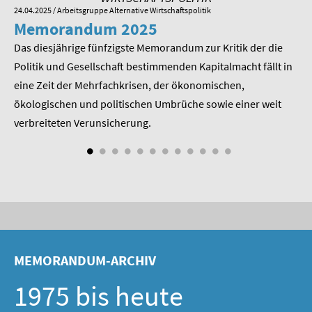
24.04.2025
/ Arbeitsgruppe Alternative Wirtschaftspolitik
01.
Memorandum 2025
M
Das diesjährige fünfzigste Memorandum zur Kritik der die
Im
 am
Politik und Gesellschaft bestimmenden Kapitalmacht fällt in
Pr
eine Zeit der Mehrfachkrisen, der ökonomischen,
be
ökologischen und politischen Umbrüche sowie einer weit
St
nd
verbreiteten Verunsicherung.
MEMORANDUM-ARCHIV
1975 bis heute