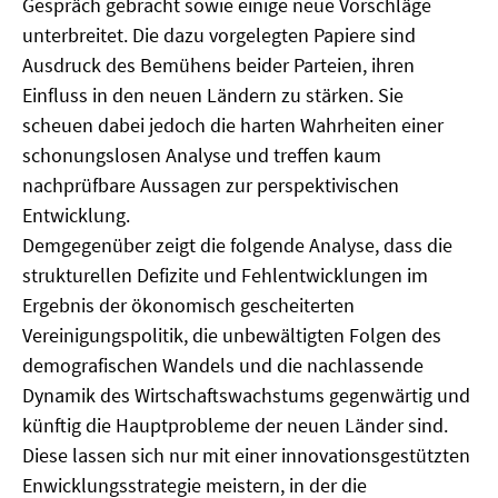
Gespräch gebracht sowie einige neue Vorschläge
MATERIALIEN ZUR SOMMERSCHULE
unterbreitet. Die dazu vorgelegten Papiere sind
Ausdruck des Bemühens beider Parteien, ihren
MEMO-FORUM
Einfluss in den neuen Ländern zu stärken. Sie
scheuen dabei jedoch die harten Wahrheiten einer
SOMMERSCHULE
schonungslosen Analyse und treffen kaum
SOMMERSCHULE 2025
nachprüfbare Aussagen zur perspektivischen
Entwicklung.
SOMMERSCHULE 2024
Demgegenüber zeigt die folgende Analyse, dass die
strukturellen Defizite und Fehlentwicklungen im
SOMMERSCHULE 2023
Ergebnis der ökonomisch gescheiterten
Vereinigungspolitik, die unbewältigten Folgen des
SOMMERSCHULE 2022
demografischen Wandels und die nachlassende
SOMMERSCHULE 2021
Dynamik des Wirtschaftswachstums gegenwärtig und
künftig die Hauptprobleme der neuen Länder sind.
SOMMERSCHULE 2020
Diese lassen sich nur mit einer innovationsgestützten
Enwicklungsstrategie meistern, in der die
SOMMERSCHULE 2019