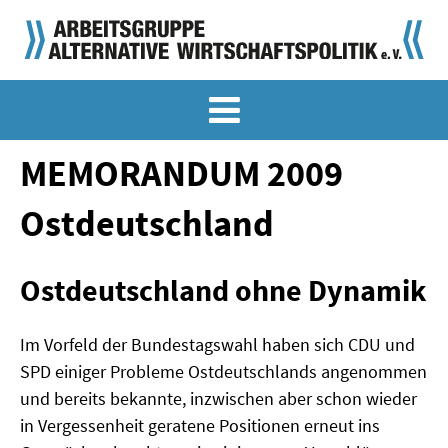
MEMO-ARCHIV
SONDERMEMORANDEN
MEMORANDUM 2009
MEMO-OSTDEUTSCHLAND
Ostdeutschland
KLASSIKER
Ostdeutschland ohne Dynamik
SONDERVERÖFFENTLICHUNGEN
LANGFASSUNGEN ZU DEN MEMORANDEN
Im Vorfeld der Bundestagswahl haben sich CDU und
SPD einiger Probleme Ostdeutschlands angenommen
MATERIALIEN
und bereits bekannte, inzwischen aber schon wieder
in Vergessenheit geratene Positionen erneut ins
MATERIALIEN ZU DEN MEMORANDEN