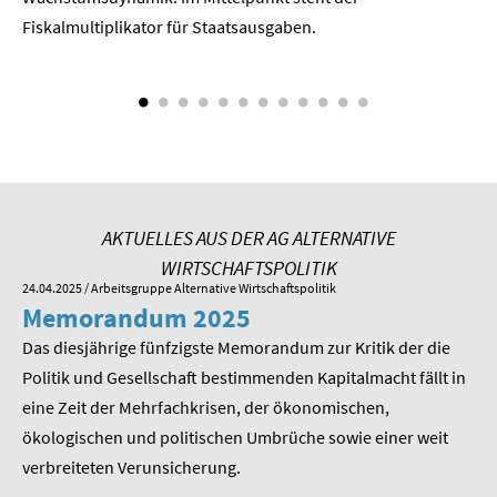
Fiskalmultiplikator für Staatsausgaben.
AKTUELLES AUS DER AG ALTERNATIVE
WIRTSCHAFTSPOLITIK
24.04.2025
/ Arbeitsgruppe Alternative Wirtschaftspolitik
01.
Memorandum 2025
M
Das diesjährige fünfzigste Memorandum zur Kritik der die
Im
 am
Politik und Gesellschaft bestimmenden Kapitalmacht fällt in
Pr
eine Zeit der Mehrfachkrisen, der ökonomischen,
be
ökologischen und politischen Umbrüche sowie einer weit
St
nd
verbreiteten Verunsicherung.