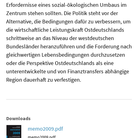
Erfordernisse eines sozial-ökologischen Umbaus im
SOMMERSCHULE 2018
Zentrum stehen sollten. Die Politik steht vor der
Alternative, die Bedingungen dafür zu verbessern, um
SOMMERSCHULE 2017
die wirtschaftliche Leistungskraft Ostdeutschlands
schrittweise an das Niveau der westdeutschen
SOMMERSCHULE 2016
Bundesländer heranzuführen und die Forderung nach
gleichwertigen Lebensbedingungen durchzusetzen
SOMMERSCHULE 2015
oder die Perspektive Ostdeutschlands als eine
SOMMERSCHULE 2014
unterentwickelte und von Finanztransfers abhängige
Region dauerhaft zu verfestigen.
SOMMERSCHULE 2013
SOMMERSCHULE 2012
SOMMERSCHULE 2011
Downloads
SOMMERSCHULE 2010
memo2009.pdf
memo2009.pdf