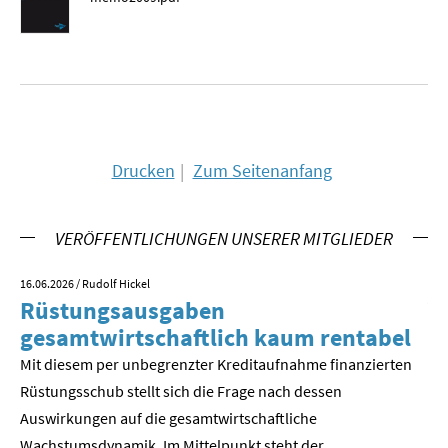
SOMMERSCHULE 2009
SOMMERSCHULE 2008
SOMMERSCHULE 2007
Über uns
Drucken
Zum Seitenanfang
Kontakt
VERÖFFENTLICHUNGEN UNSERER MITGLIEDER
Termine
16.06.2026
/ Rudolf Hickel
23.
Newsletter
Rüstungsausgaben
V
gesamtwirtschaftlich kaum rentabel
z
Suche
Mit diesem per unbegrenzter Kreditaufnahme finanzierten
We
Presse
Rüstungsschub stellt sich die Frage nach dessen
ne
Der
Auswirkungen auf die gesamtwirtschaftli­che
Veröffentlichungen unserer Mitglieder
Wachstumsdynamik. Im Mittelpunkt steht der