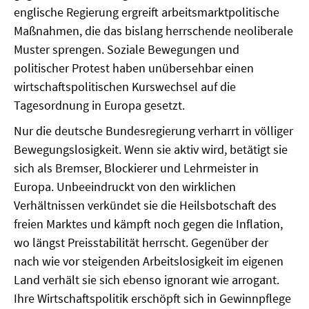
englische Regierung ergreift arbeitsmarktpolitische
SOMMERSCHULE 2018
Maßnahmen, die das bislang herrschende neoliberale
Muster sprengen. Soziale Bewegungen und
SOMMERSCHULE 2017
politischer Protest haben unübersehbar einen
wirtschaftspolitischen Kurswechsel auf die
SOMMERSCHULE 2016
Tagesordnung in Europa gesetzt.
SOMMERSCHULE 2015
Nur die deutsche Bundesregierung verharrt in völliger
Bewegungslosigkeit. Wenn sie aktiv wird, betätigt sie
SOMMERSCHULE 2014
sich als Bremser, Blockierer und Lehrmeister in
Europa. Unbeeindruckt von den wirklichen
SOMMERSCHULE 2013
Verhältnissen verkündet sie die Heilsbotschaft des
SOMMERSCHULE 2012
freien Marktes und kämpft noch gegen die Inflation,
wo längst Preisstabilität herrscht. Gegenüber der
SOMMERSCHULE 2011
nach wie vor steigenden Arbeitslosigkeit im eigenen
Land verhält sie sich ebenso ignorant wie arrogant.
SOMMERSCHULE 2010
Ihre Wirtschaftspolitik erschöpft sich in Gewinnpflege