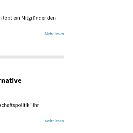
 lobt ein Mitgründer den
Mehr lesen
rnative
chaftspolitik“ ihr
Mehr lesen